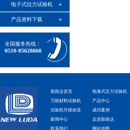
电子式拉力试验机
产品资料下载
全国服务热线：
0510-85628868
新路达首页
电液式压力试验机
万能材料试验机
产品中心
试验机升级改造
成功案例
新闻中心
走进新路达
联系我们
网站地图